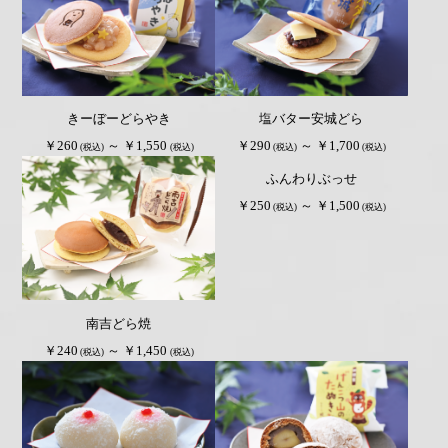
きーぼーどらやき
塩バター安城どら
￥260
～ ￥1,550
￥290
～ ￥1,700
(税込)
(税込)
(税込)
(税込)
ふんわりぶっせ
￥250
～ ￥1,500
(税込)
(税込)
南吉どら焼
￥240
～ ￥1,450
(税込)
(税込)