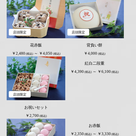
店頭限定
店頭限定
花赤飯
背負い餅
店頭限定
￥2,480
～ ￥4,050
￥4,000
(税込)
(税込)
(税込)
紅白二段重
￥4,390
～ ￥6,100
(税込)
(税込)
店頭限定
お祝いセット
店頭限定
￥2,700
(税込)
お赤飯
￥2,350
～ ￥3,330
(税込)
(税込)