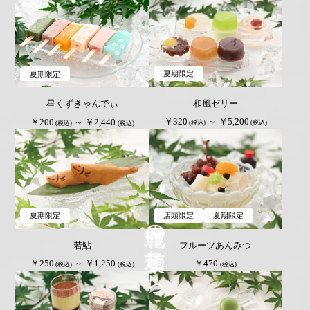
夏期限定
夏期限定
和風ゼリー
星くずきゃんでぃ
￥320
～ ￥5,200
￥200
～ ￥2,440
(税込)
(税込)
(税込)
(税込)
北城屋の和菓子たち
夏期限定
店頭限定
夏期限定
若鮎
フルーツあんみつ
￥250
～ ￥1,250
￥470
(税込)
(税込)
(税込)