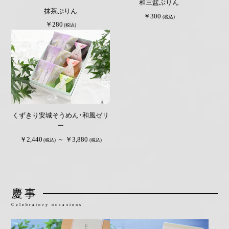
和三盆ぷりん
抹茶ぷりん
￥300
(税込)
￥280
(税込)
くずきり安城そうめん・和風ゼリ
ー
￥2,440
～ ￥3,880
(税込)
(税込)
慶事
Celebratory occasions