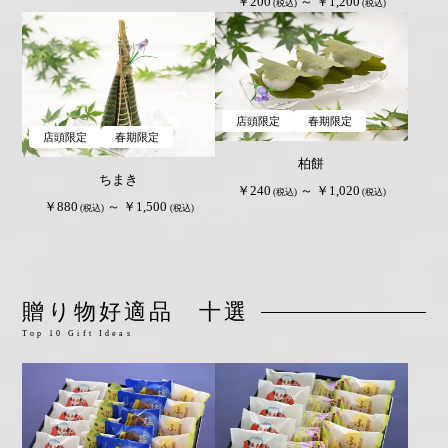
￥200
～ ￥1,200
(税込)
(税込)
店頭限定
春期限定
店頭限定
春期限定
柏餅
ちまき
￥240
～ ￥1,020
(税込)
(税込)
￥880
～ ￥1,500
(税込)
(税込)
贈り物好適品 十選
Top 10 Gift Ideas