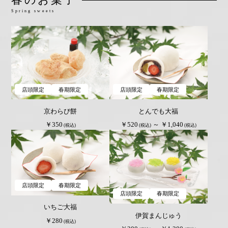
Spring sweets
店頭限定
春期限定
店頭限定
春期限定
京わらび餅
とんでも大福
￥350
￥520
～ ￥1,040
(税込)
(税込)
(税込)
店頭限定
春期限定
店頭限定
春期限定
いちご大福
伊賀まんじゅう
￥280
(税込)