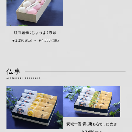
紅白薯蕷（じょうよ）饅頭
￥2,290
～ ￥4,530
(税込)
(税込)
仏事
Memorial occasion
安城一番 青、栗もなか、たぬき
￥3,650