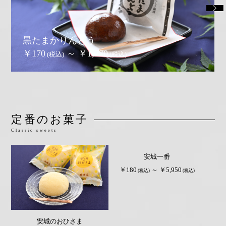
安城一番
黒たまかりんとう
べっぴんじゃん
￥180
￥170
～ ￥5,950
～ ￥1,770
(税込)
(税込)
(税込)
(税込)
(税込)
(税込)
定番のお菓子
Classic sweets
安城一番
￥180
～ ￥5,950
(税込)
(税込)
安城のおひさま