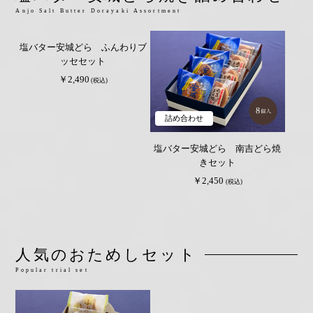
Anjo Salt Butter Dorayaki Assortment
詰め合わせ
塩バター安城どら ふんわりブ
ッセセット
￥2,490
(税込)
詰め合わせ
塩バター安城どら 南吉どら焼
きセット
￥2,450
(税込)
人気のおためしセット
Popular trial set