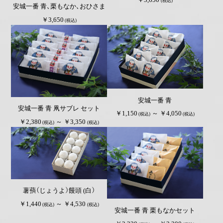
(税込)
安城一番 青、栗もなか、おひさま
￥3,650
(税込)
安城一番 青
安城一番 青 凧サブレ セット
￥1,150
～ ￥4,050
(税込)
(税込)
￥2,380
～ ￥3,350
(税込)
(税込)
薯蕷（じょうよ）饅頭 (白）
￥1,440
～ ￥4,530
(税込)
(税込)
安城一番 青 栗もなかセット