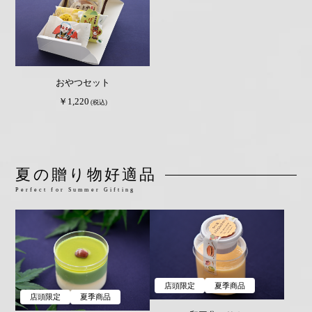
おやつセット
￥1,220
(税込)
夏の贈り物好適品
Perfect for Summer Gifting
店頭限定
夏季商品
店頭限定
夏季商品