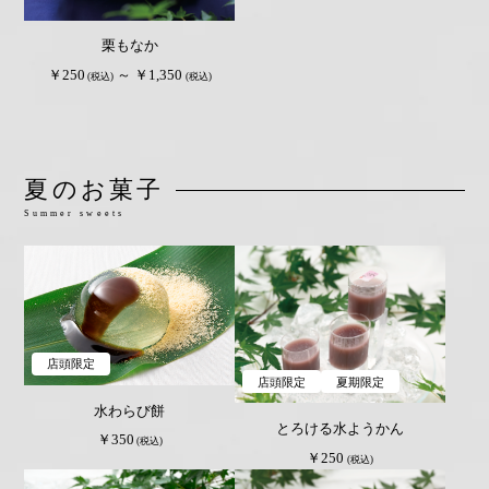
栗もなか
￥250
～ ￥1,350
(税込)
(税込)
夏のお菓子
Summer sweets
店頭限定
店頭限定
夏期限定
水わらび餅
とろける水ようかん
￥350
(税込)
￥250
(税込)