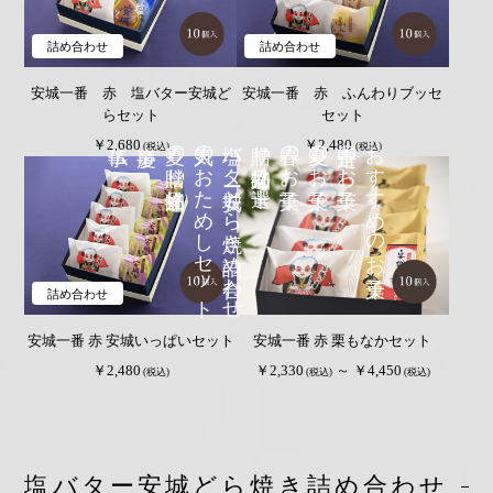
詰め合わせ
詰め合わせ
安城一番 赤 塩バター安城ど
安城一番 赤 ふんわりブッセ
らセット
セット
夏の贈り物好適品
人気のおためしセット
塩バター安城どら焼き詰め合わせ
贈り物好適品 十選
春のお菓子
夏のお菓子
定番のお菓子
おすすめのお菓子
￥2,680
￥2,480
(税込)
(税込)
詰め合わせ
安城一番 赤 安城いっぱいセット
安城一番 赤 栗もなかセット
￥2,480
￥2,330
～ ￥4,450
(税込)
(税込)
(税込)
塩バター安城どら焼き詰め合わせ