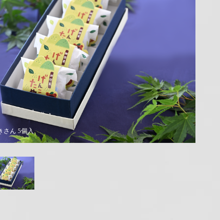
きさん バラ
げん