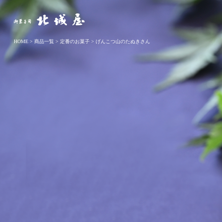
お菓子司 北城屋
HOME
>
商品一覧
>
定番のお菓子
>
げんこつ山のたぬきさん