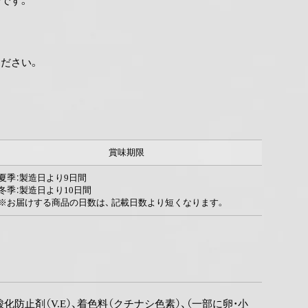
です。
ださい。
賞味期限
夏季：製造日より9日間
冬季：製造日より10日間
※お届けする商品の日数は、 記載日数より短くなります。
化防止剤（V.E）、着色料（クチナシ色素）、（一部に卵・小