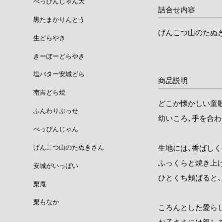
べっぴんじゃん大
詰合せ内容
黒たまかりんとう
げんこつ山のたぬきさ
生どらやき
きーぼーどらやき
塩バター安城どら
商品説明
南吉どら焼
どこか懐かしい童歌
ふんわりぶっせ
幼いころ、手を合
べっぴんじゃん
生地には、香ばし
げんこつ山のたぬきさん
ふっくらと焼き上
安城がいっぱい
ひとくち頬ばると
栗庵
栗もなか
ころんとした愛ら