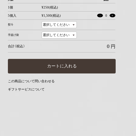
1個
¥250(税込)
5個入
¥1,500(税込)
-
0
+
熨斗
手提げ袋
0
円
合計（税込）
カートに入れる
こつ山のたぬきさん 5個入
この商品について問い合わせる
ギフトサービスについて