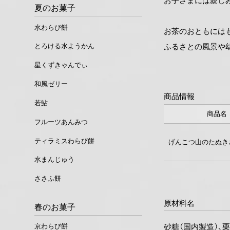
お子さまには親し
夏のお菓子
水わらび餅
お茶のおともには
ふるさとの風景や
とろける水ようかん
星くずきゃんでぃ
和風ゼリー
商品情報
若鮎
商品名
フルーツあんみつ
ティラミスわらび餅
げんこつ山のたぬき
水まんじゅう
ささふ餅
原材料名
春のお菓子
砂糖（国内製造）、栗
京わらび餅