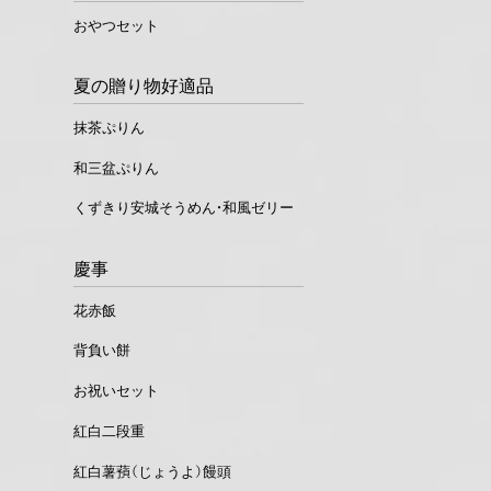
おやつセット
夏の贈り物好適品
抹茶ぷりん
和三盆ぷりん
くずきり安城そうめん・和風ゼリー
慶事
花赤飯
背負い餅
お祝いセット
紅白二段重
紅白薯蕷（じょうよ）饅頭