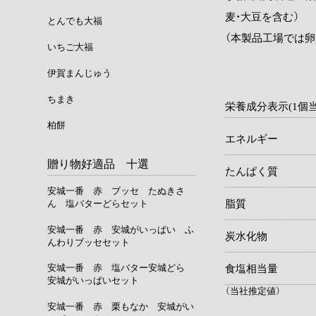
麦・大豆を含む）
とんでも大福
（本製品工場では卵
いちご大福
伊賀まんじゅう
ちまき
栄養成分表示(1個
柏餅
エネルギー
贈り物好適品 十選
たんぱく質
安城一番 赤 ブッセ たぬきさ
脂質
ん 塩バターどらセット
安城一番 赤 安城がいっぱい ふ
炭水化物
んわりブッセセット
食塩相当量
安城一番 赤 塩バター安城どら
安城がいっぱいセット
（当社推定値）
安城一番 赤 栗もなか 安城がい