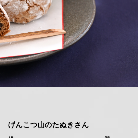
げんこつ山のたぬきさん
入数
個数