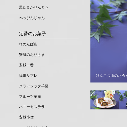
黒たまかりんとう
べっぴんじゃん
定番のお菓子
れめんばあ
安城のおひさま
安城一番
げんこつ山のたぬ
福凧サブレ
クラッシック羊羹
フルーツ羊羹
ハニーカステラ
安城小僧