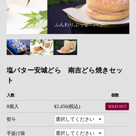
ふんわりぶっせ バラ
塩バター安城どら 南吉どら焼きセッ
ト
入数
個数
8個入
¥2,450(税込)
SOLD OUT
熨斗
手提げ袋