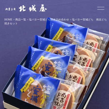
お菓子司 北城屋
HOME
>
商品一覧
>
塩バター安城どら焼き詰め合わせ
>
塩バター安城どら 南吉どら
焼きセット