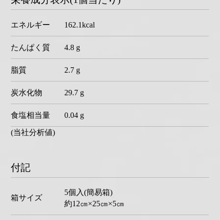
エネルギー
162.1kcal
たんぱく質
4.8 g
脂質
2.7 g
炭水化物
29.7 g
食塩相当量
0.04 g
(当社分析値)
付記
5個入(簡易箱)
箱サイズ
約12㎝×25㎝×5㎝