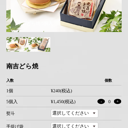
南吉どら焼 バラ
南吉どら焼
入数
個数
1個
¥240(税込)
-
+
5個入
¥1,450(税込)
0
熨斗
手提げ袋