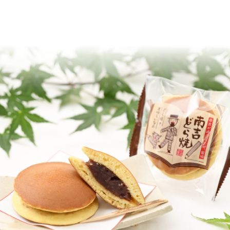
お菓子司 北城屋
HOME
>
商品一覧
>
定番のお菓子
>
南吉どら焼