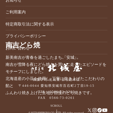
お知らせ
ご利用案内
特定商取引法に関する表示
プライバシーポリシー
南吉どら焼
お問い合わせ
新美南吉が青春を過ごしたまち、「安城」。
南吉が雪降る夜にどら焼きを買いに走ったエピソードを
モチーフにしました。
北海道産の小豆を使用し、丁寧に炊き上げたこだわりの
御菓子司 北城屋 百石総本店
餡と
〒446-0044
愛知県安城市百石町2丁目19-15
TEL
0566-73-0260
ふんわり焼き上げた生地が自慢のどら焼きです。
FAX 0566-73-0261
SCROLL
© KITASHIROYA CO.,LTD. All rights reserved.