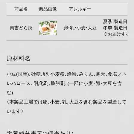
商品名
商品画像
アレルギー
夏季：製造日よ
南吉どら焼
卵・乳・小麦・大豆
冬季：製造日よ
※お届けする商
原材料名
小豆(国産)、砂糖、卵、小麦粉、蜂蜜、みりん、寒天、食塩／ト
レハロース、 乳化剤、膨張剤、(一部に小麦・卵・大豆を含
む)
（本製品工場では卵、小麦、乳、大豆を含む製品を製造して
います）
栄養成分表示(1個当たり)