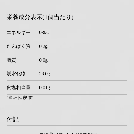
栄養成分表示(1個当たり)
エネルギー
98kcal
たんぱく質
0.2g
脂質
0.0g
炭水化物
28.0g
食塩相当量
0.01g
(当社推定値)
付記