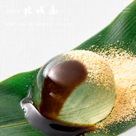
お菓子司 北城屋
HOME
>
商品一覧
>
夏のお菓子
>
水わらび餅